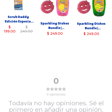
Scrub Daddy
Edición Especial
Sparkling Dishes
Sparkling Dishes
Navidad
$
$
Bundle |
Bundle |
199.00
249.00
Lavatrastes +
Lavatrastes +
$ 249.00
$ 249.00
Scrub Daddy +
Scrub Daddy +
Mommy Cherry
Mommy
Blossom
0
0
opiniones
Todavía no hay opiniones. Sé el
primero en añadir una opinión.